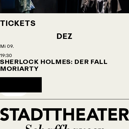
TICKETS
DEZ
Mi 09.
19:30
©Tanja Dorendorf
©Tanja Dorendorf
SHERLOCK HOLMES: DER FALL
MORIARTY
Agendaeintrag herunterladen
TICKETS