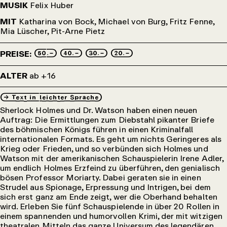
MUSIK
Felix Huber
MIT
Katharina von Bock, Michael von Burg, Fritz Fenne,
Mia Lüscher, Pit-Arne Pietz
50.– 40.– 30.– 20.–
PREISE:
ALTER
ab +16
→_Text_in_leichter_Sprache
Sherlock Holmes und Dr. Watson haben einen neuen
Auftrag: Die Ermittlungen zum Diebstahl pikanter Briefe
des böhmischen Königs führen in einen Kriminalfall
internationalen Formats. Es geht um nichts Geringeres als
Krieg oder Frieden, und so verbünden sich Holmes und
Watson mit der amerikanischen Schauspielerin Irene Adler,
um endlich Holmes Erzfeind zu überführen, den genialisch
bösen Professor Moriarty. Dabei geraten sie in einen
Strudel aus Spionage, Erpressung und Intrigen, bei dem
sich erst ganz am Ende zeigt, wer die Oberhand behalten
wird. Erleben Sie fünf Schauspielende in über 20 Rollen in
einem spannenden und humorvollen Krimi, der mit witzigen
theatralen Mitteln das ganze Universum des legendären