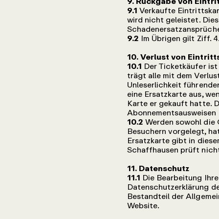
9. Rückgabe von Eintri
9.1
Verkaufte Eintrittska
wird nicht geleistet. Die
Schadenersatzansprüche
9.2
Im Übrigen gilt Ziff. 4
10. Verlust von Eintrit
10.1
Der Ticketkäufer ist
trägt alle mit dem Verlu
Unleserlichkeit führende
eine Ersatzkarte aus, w
Karte er gekauft hatte. 
Abonnementsausweisen u.
10.2
Werden sowohl die O
Besuchern vorgelegt, hat
Ersatzkarte gibt in dies
Schaffhausen prüft nicht
11. Datenschutz
11.1
Die Bearbeitung Ihr
Datenschutzerklärung de
Bestandteil der Allgeme
Website.