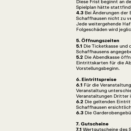
Diese Frist beginnt an d
Spielplan hätte stattfind
4.3
Bei Änderungen der B
Schaffhausen nicht zu ve
Jede weitergehende Haft
Folgeschäden wird jegli
5. Öffnungszeiten
5.1
Die Ticketkasse und d
Schaffhausens angegebe
5.2
Die Abendkasse öffne
Eintrittskarten für die 
Vorstellungsbeginn.
6. Eintrittspreise
6.1
Für die Veranstaltun
Veranstaltung unterschie
Veranstaltungen Dritter
6.2
Die geltenden Eintri
Schaffhausen ersichtlic
6.3
Die Garderobengebühr
7. Gutscheine
7.1
Wertgutscheine des S