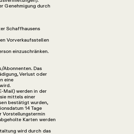
ausvermietungen).
der Genehmigung durch
ter Schaffhausens
en Vorverkaufsstellen
Person einzuschränken.
rs/Abonnenten. Das
ädigung, Verlust oder
n eine
wird.
E-Mail) werden in der
ie mittels einer
sen bestätigt wurden,
ationsdatum 14 Tage
r Vorstellungstermin
t abgeholte Karten werden
taltung wird durch das