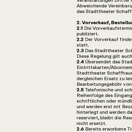
Veranstaltungen Dritter
Abweichende Vereinbaru
das Stadttheater Schaff
2. Vorverkauf, Bestell
2.1
Die Vorverkaufstermi
publiziert.
2.2
Der Vorverkauf finde
statt.
2.3
Das Stadttheater Sch
Diese Regelung gilt auch
2.4
Übersendet das Stad
Eintrittskarten/Abonnem
Stadttheater Schaffhause
dergleichen Ersatz zu le
Bearbeitungsgebühr von 
2.5
Telefonische und sch
Reihenfolge des Eingangs 
schriftlichen oder münd
und werden erst mit Beza
hinterlegt und werden da
reserviert, bleibt die R
nicht ersetzt.
2.6
Bereits erworbene Ti