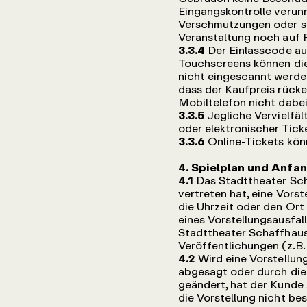
Eingangskontrolle verun
Verschmutzungen oder so
Veranstaltung noch auf 
3.3.4
Der Einlasscode au
Touchscreens können di
nicht eingescannt werden
dass der Kaufpreis rücke
Mobiltelefon nicht dabei
3.3.5
Jegliche Vervielfä
oder elektronischer Tick
3.3.6
Online-Tickets kön
4. Spielplan und Anfa
4.1
Das Stadttheater Sch
vertreten hat, eine Vors
die Uhrzeit oder den Ort
eines Vorstellungsausfal
Stadttheater Schaffhause
Veröffentlichungen (z.B
4.2
Wird eine Vorstellun
abgesagt oder durch die
geändert, hat der Kunde
die Vorstellung nicht be