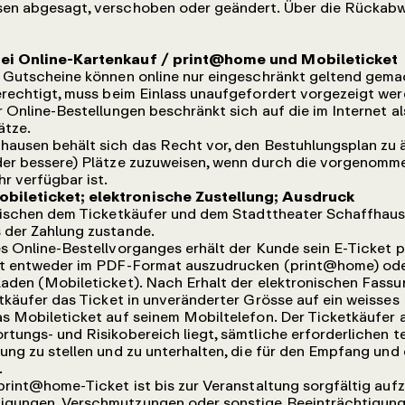
en abgesagt, verschoben oder geändert. Über die Rückabw
bei Online-Kartenkauf / print@home und Mobileticket
Gutscheine können online nur eingeschränkt geltend gema
rechtigt, muss beim Einlass unaufgefordert vorgezeigt wer
 Online-Bestellungen beschränkt sich auf die im Internet a
ätze.
hausen behält sich das Recht vor, den Bestuhlungsplan zu
der bessere) Plätze zuzuweisen, wenn durch die vorgenom
r verfügbar ist.
bileticket; elektronische Zustellung; Ausdruck
ischen dem Ticketkäufer und dem Stadttheater Schaffhau
 der Zahlung zustande.
 Online-Bestellvorganges erhält der Kunde sein E-Ticket pe
et entweder im PDF-Format auszudrucken (print@home) oder
laden (Mobileticket). Nach Erhalt der elektronischen Fass
tkäufer das Ticket in unveränderter Grösse auf ein weisses
s Mobileticket auf seinem Mobiltelefon. Der Ticketkäufer a
tungs- und Risikobereich liegt, sämtliche erforderlichen 
ung zu stellen und zu unterhalten, die für den Empfang un
.
rint@home-Ticket ist bis zur Veranstaltung sorgfältig auf
gungen, Verschmutzungen oder sonstige Beeinträchtigunge