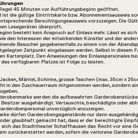
führungen
r Regel 45 Minuten vor Aufführungsbeginn geöffnet.
 ist die gültige Eintrittskarte bzw. Abonnementsausweis so
entsprechende Berechtigungsausweis vorzuzeigen. Die Gülti
chen Lesegeräten überprüft.
ginn besteht kein Anspruch auf Einlass mehr. Lässt es sich
wie den Interessen der mitwirkenden Künstler und der ande
inende Besucher gegebenenfalls zu einem von der Abendsp
elegten Zeitpunkt eingelassen werden. Selbst in diesem Fa
en Kartenplatz. Den Anweisungen des Einlasspersonales be
des verfügbaren Platzes ist Folge zu leisten.
acken, Mäntel, Schirme, grosse Taschen (max. 35cm x 25c
ht in den Zuschauerraum mitgenommen werden, sondern si
ugeben.
rderobenmarke werden die aufbewahrten Garderobenstücke
 Besitzer ausgehändigt. Vertauschte, beschädigte oder 
arderobenpersonal unverzüglich anzuzeigen.
ke dürfen Garderobengegenstände nur dann ausgehändigt
er glaubhaft gemacht hat, dass er der berechtigte Empfäng
sich das Stadttheater Schaffhausen das Recht vor eine G
ann zurückerstattet werden, sofern die verlorene Gardero