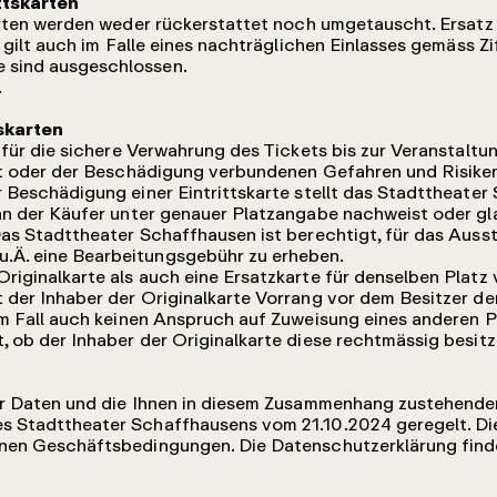
ttskarten
rten werden weder rückerstattet noch umgetauscht. Ersatz 
s gilt auch im Falle eines nachträglichen Einlasses gemäss Zif
 sind ausgeschlossen.
.
tskarten
 für die sichere Verwahrung des Tickets bis zur Veranstaltu
st oder der Beschädigung verbundenen Gefahren und Risiken.
r Beschädigung einer Eintrittskarte stellt das Stadttheate
enn der Käufer unter genauer Platzangabe nachweist oder g
Das Stadttheater Schaffhausen ist berechtigt, für das Ausst
Ä. eine Bearbeitungsgebühr zu erheben.
riginalkarte als auch eine Ersatzkarte für denselben Platz
 der Inhaber der Originalkarte Vorrang vor dem Besitzer der
em Fall auch keinen Anspruch auf Zuweisung eines anderen P
, ob der Inhaber der Originalkarte diese rechtmässig besitz
er Daten und die Ihnen in diesem Zusammenhang zustehende
s Stadttheater Schaffhausens vom 21.10.2024 geregelt. Die
inen Geschäftsbedingungen. Die Datenschutzerklärung finde