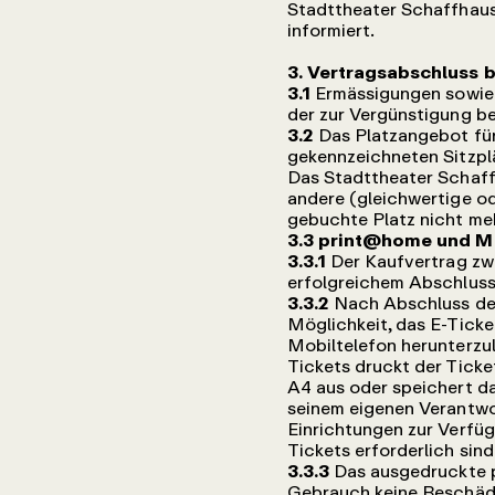
Stadttheater Schaffhaus
informiert.
3. Vertragsabschluss 
3.1
Ermässigungen sowie 
der zur Vergünstigung be
3.2
Das Platzangebot für
gekennzeichneten Sitzpl
Das Stadttheater Schaff
andere (gleichwertige o
gebuchte Platz nicht meh
3.3 print@home und Mo
3.3.1
Der Kaufvertrag zw
erfolgreichem Abschluss
3.3.2
Nach Abschluss des
Möglichkeit, das E-Tick
Mobiltelefon herunterzu
Tickets druckt der Ticke
A4 aus oder speichert da
seinem eigenen Verantwor
Einrichtungen zur Verfüg
Tickets erforderlich sind
3.3.3
Das ausgedruckte p
Gebrauch keine Beschädi