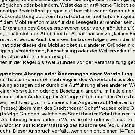
möglichen oder behindern. Weist das print@home-Ticket s
nstige Beeinträchtigungen auf, besteht weder Anspruch au
Rückerstattung des vom Ticketkäufer entrichteten Entgelts
f dem Mobiltelefon muss für das Lesegerät erkennbar sein
e Erkennung des Codes erschweren oder verunmöglichen. K
, behält sich das Stadttheater Schaffhausen vor, keinen Ei
rstattet würde. Auch kann kein Einlass erfolgen, wenn der 
 hat oder dieses das Mobileticket aus anderen Gründen nic
ltigung, Veränderung, Nachahmung oder der Weiterverkauf d
ets ist ausdrücklich untersagt.
nen in der Regel bis zwei Stunden vor der Veranstaltung g
ngszeiten; Absage oder Änderungen einer Vorstellung
affhausen kann auch nach Beginn des Vorverkaufs aus Grün
tellung absagen oder durch die Aufführung eines anderen W
 einer Vorstellung oder die Besetzung ändern. Im Falle eine
ls oder einer Änderung der Anfangszeiten oder des Ortes b
n, rechtzeitig zu informieren. Für Angaben auf Plakaten u
. Presse) übernimmt das Stadttheater Schaffhausen keine G
g infolge Gründen, welche das Stadttheater Schaffhausen ni
 Aufführung eines anderen Werks ersetzt oder wird das Dat
 Anspruch auf Rückerstattung des Kaufpreises (exkl. Buchu
sucht. Dieser Anspruch verfällt, wenn er nicht binnen 14 Ta