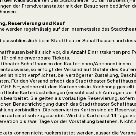
 in den Räumlichkeiten des Stadttheater Schaffhausens (H
ngen der Fremdveranstalter mit den Besuchern bedürfen 
hausen.
ung, Reservierung und Kauf
ne werden regelmässig auf der Internetseite des Stadtthea
t ausschliesslich beim Stadttheater Schaffhausen und dess
affhausen behält sich vor, die Anzahl Eintrittskarten pro 
 für online erwerbbare Tickets.
ttheater Schaffhausen den Käufer:innen/Abonnent:innen
entausweise, so erfolgt der Versand auf Gefahr des Käufe
n ist nicht verpflichtet, bei verzögerter Zustellung, Besch
isten. Für den Versand erhebt das Stadttheater Schaffhause
CHF 5.–, welche mit dem Kartenpreis in Rechnung gestellt 
riftliche Kartenbestellungen (einschliesslich Anfragen per 
bearbeitet. Sie gelten als vorläufige Reservierung, sofern s
lichen Benachrichtigung durch das Stadttheater Schaffhau
hlung verbindlich. Die reservierten Karten sind ab Reserv
nn automatisch zugesendet. Wird die Karte erst 14 Tage vo
eservation bis zwei Tage vor der Vorstellung bestehen. Nich
ckets können nicht rückerstattet werden, ausser die Verans