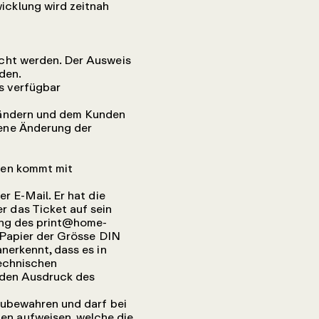
icklung wird zeitnah
cht werden. Der Ausweis
den.
ls verfügbar
 ändern und dem Kunden
mene Änderung der
sen kommt mit
r E-Mail. Er hat die
 das Ticket auf sein
ung des print@home-
 Papier der Grösse DIN
nerkennt, dass es in
technischen
d den Ausdruck des
zubewahren und darf bei
n aufweisen, welche die