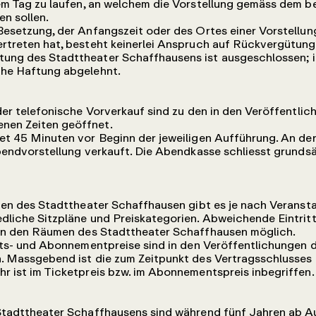
em Tag zu laufen, an welchem die Vorstellung gemäss dem b
en sollen.
esetzung, der Anfangszeit oder des Ortes einer Vorstellung
rtreten hat, besteht keinerlei Anspruch auf Rückvergütung
ung des Stadttheater Schaffhausens ist ausgeschlossen; 
che Haftung abgelehnt.
er telefonische Vorverkauf sind zu den in den Veröffentli
nen Zeiten geöffnet.
t 45 Minuten vor Beginn der jeweiligen Aufführung. An d
Abendvorstellung verkauft. Die Abendkasse schliesst grundsä
gen des Stadttheater Schaffhausen gibt es je nach Veranst
dliche Sitzpläne und Preiskategorien. Abweichende Eintritt
 in den Räumen des Stadttheater Schaffhausen möglich.
tts- und Abonnementpreise sind in den Veröffentlichungen 
h. Massgebend ist die zum Zeitpunkt des Vertragsschlusses
 ist im Ticketpreis bzw. im Abonnementspreis inbegriffen.
tadttheater Schaffhausens sind während fünf Jahren ab Au