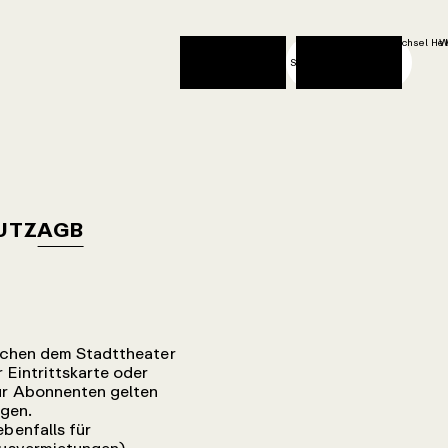
Wechsel Hel
W
Shop
Suche
UTZ
AGB
schen dem Stadttheater
Eintrittskarte oder
ür Abonnenten gelten
gen.
benfalls für