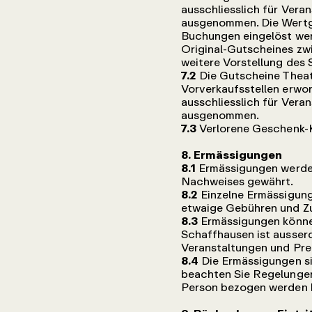
ausschliesslich für Ver
ausgenommen. Die Wertgu
Buchungen eingelöst wer
Original-Gutscheines zwi
weitere Vorstellung des 
7.2
Die Gutscheine Theat
Vorverkaufsstellen erwor
ausschliesslich für Ver
ausgenommen.
7.3
Verlorene Geschenk-K
8. Ermässigungen
8.1
Ermässigungen werde
Nachweises gewährt.
8.2
Einzelne Ermässigung
etwaige Gebühren und Zus
8.3
Ermässigungen könne
Schaffhausen ist ausserd
Veranstaltungen und Pre
8.4
Die Ermässigungen s
beachten Sie Regelungen
Person bezogen werden 