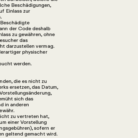
olche Beschädigungen,
f Einlass zur
.
. Beschädigte
ann der Code deshalb
nlass zu gewähren, ohne
Besucher das
ht darzustellen vermag.
erartiger physischer
ebucht werden.
den, die es nicht zu
erks ersetzen, das Datum,
r Vorstellungsänderung,
emüht sich das
nd in anderen
ewähr.
cht zu vertreten hat,
um einer Vorstellung
ngsgebühren), sofern er
gen geltend gemacht wird.