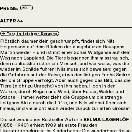
20.–
PREISE:
ALTER
6+
→_Text_in_leichter_Sprache
Plötzlich daumenklein geschrumpft, findet sich Nils
Holgersson auf dem Rücken der ausgebüxten Hausgans
Martin wieder – und ist mit einer Schar Wildgänse auf dem
Weg nach Lappland. Die Tiere begegnen ihm misstrauisch,
denn schliesslich ist er ein Mensch, und wer weiss, was die
wieder im Schilde führen! Nils muss sich beweisen: gegen
die Gefahren auf der Reise, etwa den listigen Fuchs Smirre,
der die Gruppe verfolgt. Aber auch gegen das Bild, das die
Tiere (nicht zu Unrecht) von ihm haben. Hoch in den
Wolken, durch Regen und Wind, über Felder, Wälder und
Städte – immer weiter zieht die Gruppe um die strenge
Leitgans Akka durch die Lüfte, und Nils wächst über sich
hinaus, und vielleicht auch wieder zurück zur alten Grösse?
Die schwedischen Bestseller-Autorin
SELMA LAGERLÖF
(1858–1940) erhielt 1909 als erste Frau den
Literaturnobelpreis. Ihr Kinderbuch «Die wunderbare Reise