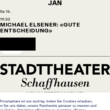
JAN
Sa 16.
19:30
MICHAEL ELSENER: «GUTE
ENTSCHEIDUNG»
Agendaeintrag herunterladen
TICKETS
NEWSLETTER
KONTAKT
IMPRESSUM
DATENSCHUTZ
AGB
 Privatsphäre ist uns wichtig. Indem Sie Cookies erlauben,
en Sie uns dabei, unsere Reichweite genauer zu messen und
re Online-Aktivitäten effizienter zu gestalten. Weitere