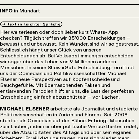
INFO
in Mundart
→_Text_in_leichter_Sprache
Hier weiterlesen oder doch lieber kurz Whats- App
checken? Täglich treffen wir 35’000 Entscheidungen –
bewusst und unbewusst. Kein Wunder, sind wir so gestresst.
Schliesslich hängt unser Glück von unseren
Entscheidungen ab. Bei Volksabstimmungen entscheiden
wir sogar über das Leben von 9 Millionen anderen
Menschen. In seiner Show «Gute Entscheidung» eröffnet
uns der Comedian und Politikwissenschaftler Michael
Elsener neue Perspektiven auf Kopfentscheide und
Bauchgefühle. Mit überraschenden Fakten und
entlarvenden Parodien hilft er uns, die Last der perfekten
Entscheidung einfach abzuschütteln – vor Lachen.
MICHAEL ELSENER
arbeitete als Journalist und studierte
Politikwissenschaften in Zürich und Florenz. Seit 2008
steht er als Comedian auf der Bühne. Er bringt Menschen
zum Lachen, indem er über politische Verrücktheiten redet,
über die Absurditäten des Alltags und über sein eigenes
Scheitern. Er will dazu beitragen, dass sich wieder mehr