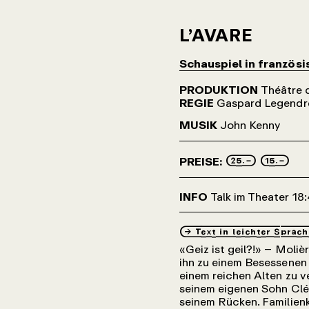
L’AVARE
Schauspiel in französ
PRODUKTION
Théâtre 
REGIE
Gaspard Legendr
MUSIK
John Kenny
25.– 15.–
PREISE:
INFO
Talk im Theater 18
→_Text_in_leichter_Sprac
«Geiz ist geil?!» – Moli
ihn zu einem Besessenen 
einem reichen Alten zu ve
seinem eigenen Sohn Cléa
seinem Rücken. Familien