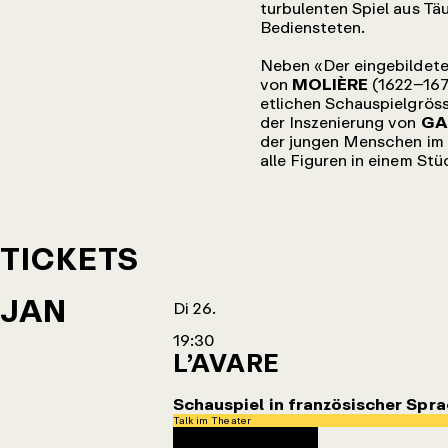
turbulenten Spiel aus Tä
Bediensteten.
Neben «Der eingebildete
von
MOLIÈRE
(1622–167
etlichen Schauspielgröss
der Inszenierung von
GA
der jungen Menschen im 
alle Figuren in einem S
TICKETS
JAN
Di 26.
19:30
L’AVARE
Schauspiel in französischer Spr
Talk im Theater
Agendaeintrag herunterladen