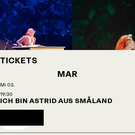
←
→
TICKETS
MÄR
Mi 03.
19:30
©sagas Ensemble
©fliege
ICH BIN ASTRID AUS SMÅLAND
Agendaeintrag herunterladen
TICKETS