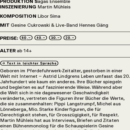
PRODUKTION S
agas Ensemble
INSZENIERUNG
Martin Mühleis
KOMPOSITION
Libor Síma
MIT
Gesine Cukrowski & Live-Band Hennes Gäng
50.– 40.– 30.– 20.–
PREISE:
ALTER
ab 14+
→_Text_in_leichter_Sprache
Geboren im Pferdefuhrwerk-Zeitalter, gestorben in einer
Welt mit Internet – Astrid Lindgrens Leben umfasst das 20.
Jahrhundert wie kaum ein anderes. Ihre Bücher spiegeln
und begleiten es auf faszinierende Weise. Während aber
die Welt sich in nie dagewesener Geschwindigkeit
veränderte, vertreten die Figuren ihrer Bücher die Werte,
die sie zusammenhalten: Pippi Langstrumpf, Michel aus
Lönneberga, Mio. Starke Kinderfiguren, die für
Gerechtigkeit stehen, für Grosszügigkeit, für Respekt.
Martin Mühleis hat aus Interviews, Briefen und Zitaten
einen Bühnenmonolog für die Schauspielerin Gesine